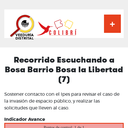
Pasar
al
contenido
principal
Recorrido Escuchando a
Bosa Barrio Bosa la Libertad
(7)
Sostener contacto con el Ipes para revisar el caso de
la invasión de espacio público, y realizar las
solicitudes que lleven al caso.
Indicador Avance
Puntos de control: 1 de 1