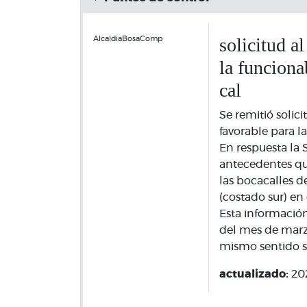
solicitud a
AlcaldiaBosaComp
la funcionab
cal
Se remitió solic
favorable para l
En respuesta la S
antecedentes qu
las bocacalles de
(costado sur) en 
Esta información
del mes de marzo
mismo sentido se
actualizado:
20