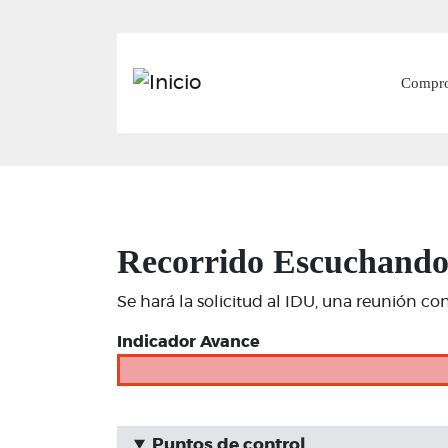
Main
Compr
Recorrido Escuchando 
Se hará la solicitud al IDU, una reunión con
Indicador Avance
Puntos de control