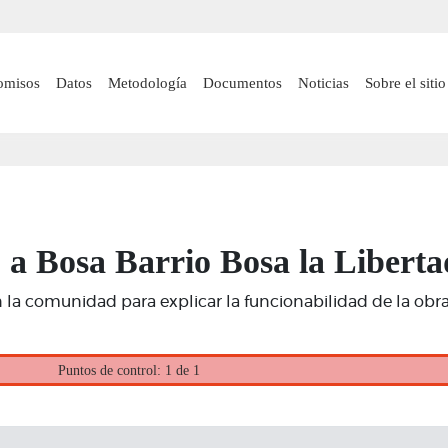
Pasar
al
contenido
 navigation
omisos
Datos
Metodología
Documentos
Noticias
Sobre el sitio
principal
a Bosa Barrio Bosa la Liberta
 la comunidad para explicar la funcionabilidad de la obra, 
Puntos de control: 1 de 1