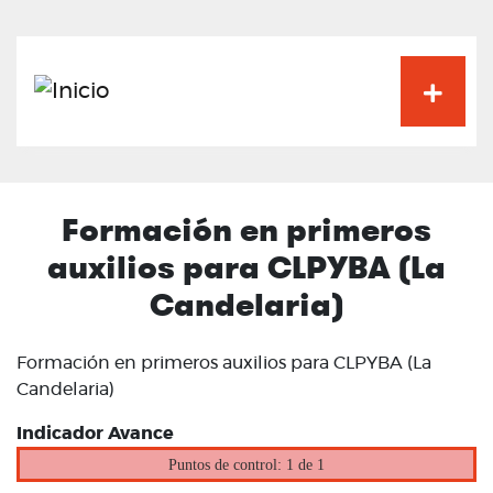
Pasar
al
contenido
principal
Formación en primeros
auxilios para CLPYBA (La
Candelaria)
Formación en primeros auxilios para CLPYBA (La
Candelaria)
Indicador Avance
Puntos de control: 1 de 1