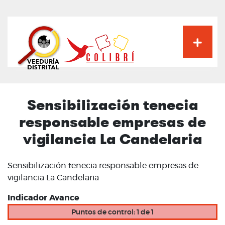
Pasar
al
contenido
principal
Sensibilización tenecia
responsable empresas de
vigilancia La Candelaria
Sensibilización tenecia responsable empresas de
vigilancia La Candelaria
Indicador Avance
Puntos de control: 1 de 1