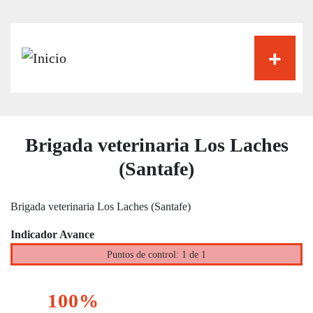
Pasar
al
contenido
principal
Brigada veterinaria Los Laches
(Santafe)
Brigada veterinaria Los Laches (Santafe)
Indicador Avance
Puntos de control: 1 de 1
100%