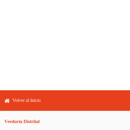
Footer menu
Volver al Inicio
Veeduría Distrital