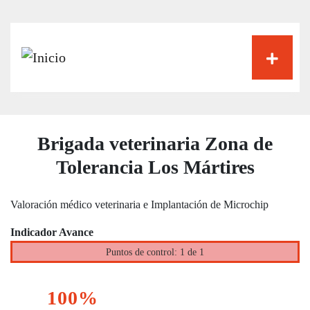
Pasar
al
contenido
principal
Brigada veterinaria Zona de
Tolerancia Los Mártires
Valoración médico veterinaria e Implantación de Microchip
Indicador Avance
Puntos de control: 1 de 1
100%