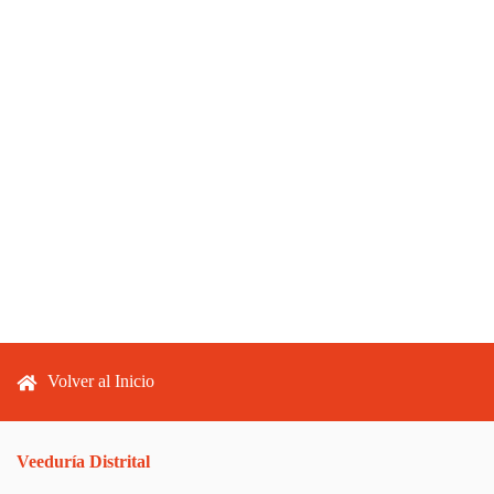
Footer menu
Volver al Inicio
Veeduría Distrital