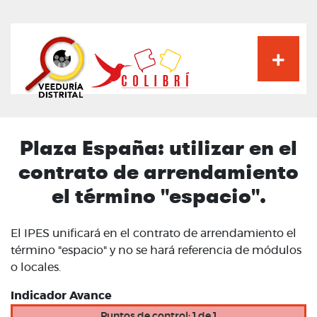
Pasar
al
contenido
principal
Plaza España: utilizar en el
contrato de arrendamiento
el término "espacio".
El IPES unificará en el contrato de arrendamiento el
término "espacio" y no se hará referencia de módulos
o locales.
Indicador Avance
Puntos de control: 1 de 1