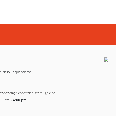
Edificio Tequendama
ondencia@veeduriadistrital.gov.co
7:00am - 4:00 pm