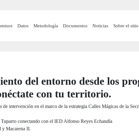
Pasar
al
contenido
 navigation
omisos
Datos
Metodología
Documentos
Noticias
Sobre el sitio
principal
iento del entorno desde los p
onéctate con tu territorio.
s de intervención en el marco de la estrategia Calles Mágicas de la Secre
 y Tuparro conectando con el IED Alfonso Reyes Echandía
I y Macarena II.