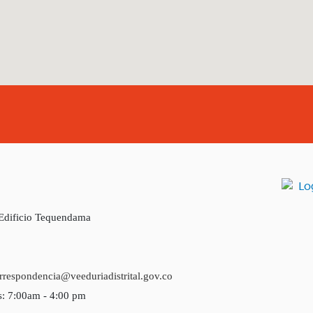
 Edificio Tequendama
rrespondencia@veeduriadistrital.gov.co
s: 7:00am - 4:00 pm