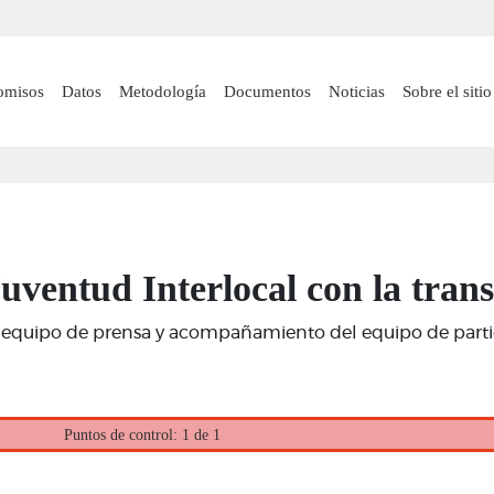
Pasar
al
contenido
 navigation
omisos
Datos
Metodología
Documentos
Noticias
Sobre el sitio
principal
Juventud Interlocal con la trans
 equipo de prensa y acompañamiento del equipo de particip
Puntos de control: 1 de 1