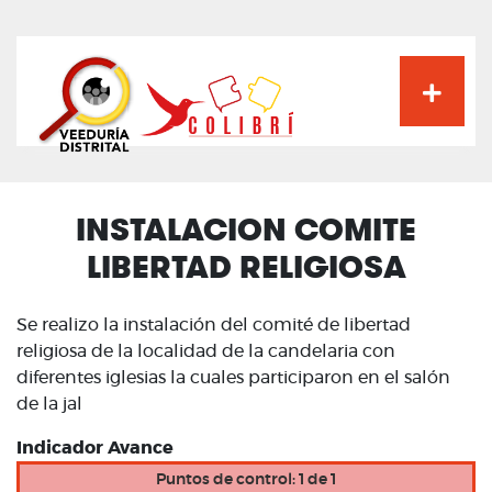
Pasar
al
contenido
principal
INSTALACION COMITE
LIBERTAD RELIGIOSA
Se realizo la instalación del comité de libertad
religiosa de la localidad de la candelaria con
diferentes iglesias la cuales participaron en el salón
de la jal
Indicador Avance
Puntos de control: 1 de 1