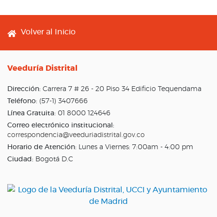
Footer menu
Volver al Inicio
Veeduría Distrital
Dirección:
Carrera 7 # 26 - 20 Piso 34 Edificio Tequendama
Teléfono:
(57-1) 3407666
Línea Gratuita:
01 8000 124646
Correo electrónico institucional:
correspondencia@veeduriadistrital.gov.co
Horario de Atención:
Lunes a Viernes: 7:00am - 4:00 pm
Ciudad:
Bogotá D.C