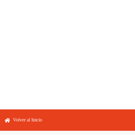
Footer menu
Volver al Inicio