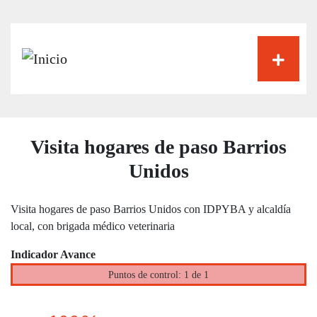
Pasar
al
contenido
principal
Visita hogares de paso Barrios
Unidos
Visita hogares de paso Barrios Unidos con IDPYBA y alcaldía
local, con brigada médico veterinaria
Indicador Avance
Puntos de control: 1 de 1