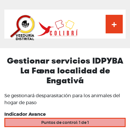
Pasar
al
contenido
principal
Gestionar servicios IDPYBA
La Faena localidad de
Engativá
Se gestionará desparasitación para los animales del
hogar de paso
Indicador Avance
Puntos de control: 1 de 1