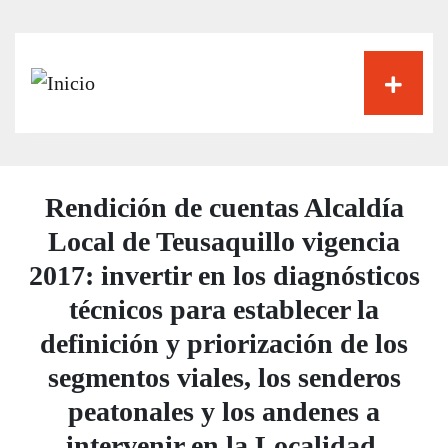
Pasar
al
contenido
principal
Rendición de cuentas Alcaldía
Local de Teusaquillo vigencia
2017: invertir en los diagnósticos
técnicos para establecer la
definición y priorización de los
segmentos viales, los senderos
peatonales y los andenes a
intervenir en la Localidad.