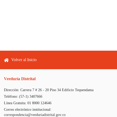
Footer menu
Volver al Inicio
Veeduría Distrital
Dirección:
Carrera 7 # 26 - 20 Piso 34 Edificio Tequendama
Teléfono:
(57-1) 3407666
Línea Gratuita:
01 8000 124646
Correo electrónico institucional:
correspondencia@veeduriadistrital.gov.co