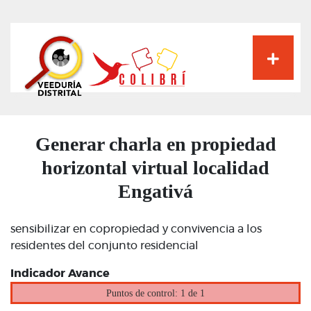
Pasar
al
contenido
principal
Generar charla en propiedad
horizontal virtual localidad
Engativá
sensibilizar en copropiedad y convivencia a los
residentes del conjunto residencial
Indicador Avance
Puntos de control: 1 de 1