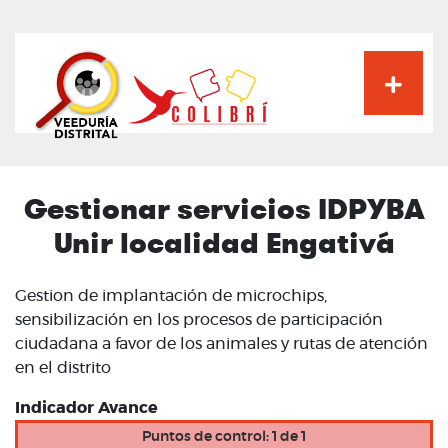
Pasar
al
contenido
principal
Gestionar servicios IDPYBA
Unir localidad Engativá
Gestion de implantación de microchips,
sensibilización en los procesos de participación
ciudadana a favor de los animales y rutas de atención
en el distrito
Indicador Avance
Puntos de control: 1 de 1