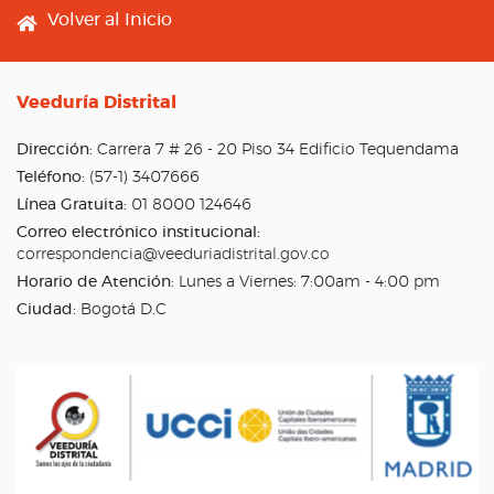
Footer menu
Volver al Inicio
Veeduría Distrital
Dirección:
Carrera 7 # 26 - 20 Piso 34 Edificio Tequendama
Teléfono:
(57-1) 3407666
Línea Gratuita:
01 8000 124646
Correo electrónico institucional:
correspondencia@veeduriadistrital.gov.co
Horario de Atención:
Lunes a Viernes: 7:00am - 4:00 pm
Ciudad:
Bogotá D.C