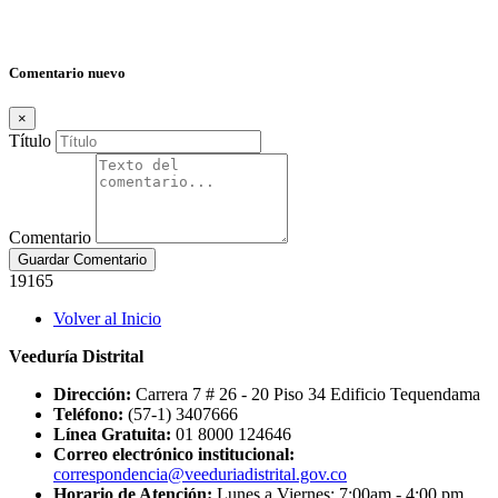
Comentario nuevo
×
Título
Comentario
Guardar Comentario
19165
Footer
Volver al Inicio
menu
Veeduría Distrital
Dirección:
Carrera 7 # 26 - 20 Piso 34 Edificio Tequendama
Teléfono:
(57-1) 3407666
Línea Gratuita:
01 8000 124646
Correo electrónico institucional:
correspondencia@veeduriadistrital.gov.co
Horario de Atención:
Lunes a Viernes: 7:00am - 4:00 pm