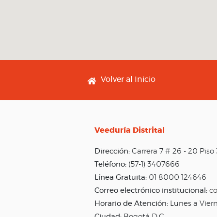
Footer menu
Volver al Inicio
Veeduría Distrital
Dirección:
Carrera 7 # 26 - 20 Pis
Teléfono:
(57-1) 3407666
Línea Gratuita:
01 8000 124646
Correo electrónico institucional:
co
Horario de Atención:
Lunes a Vier
Ciudad:
Bogotá D.C