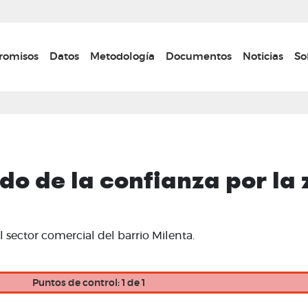
Pasar
al
contenido
n navigation
omisos
Datos
Metodología
Documentos
Noticias
So
principal
ido de la confianza por la
l sector comercial del barrio Milenta.
Puntos de control: 1 de 1