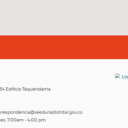
o 34 Edificio Tequendama
rrespondencia@veeduriadistrital.gov.co
nes: 7:00am - 4:00 pm