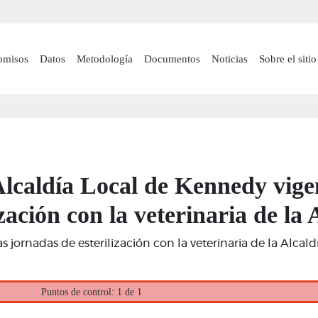
Pasar
al
contenido
n navigation
omisos
Datos
Metodología
Documentos
Noticias
Sobre el sitio
principal
Alcaldía Local de Kennedy vige
ización con la veterinaria de la 
 jornadas de esterilización con la veterinaria de la Alcaldí
Puntos de control: 1 de 1