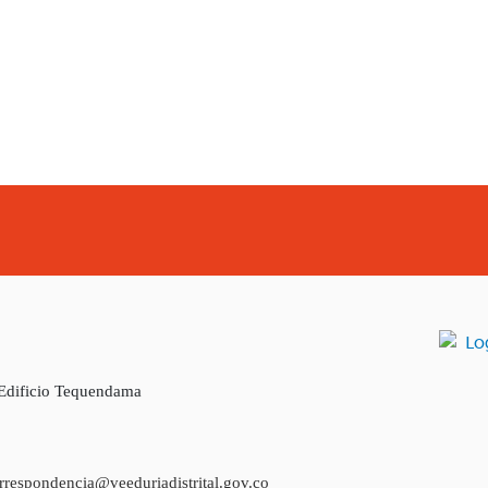
 Edificio Tequendama
rrespondencia@veeduriadistrital.gov.co