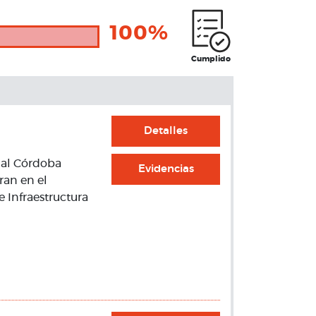
100%
Cumplido
Detalles
anal Córdoba
Evidencias
eran en el
e Infraestructura