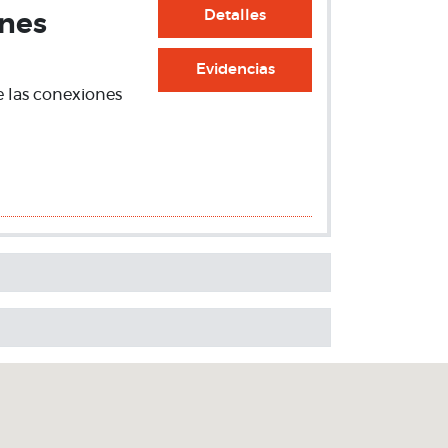
Detalles
ones
Evidencias
e las conexiones