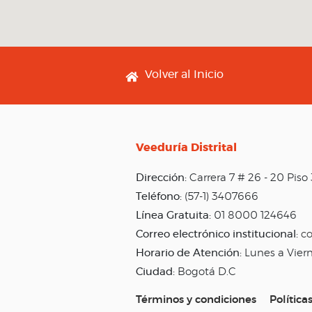
Footer menu
Volver al Inicio
Veeduría Distrital
Dirección:
Carrera 7 # 26 - 20 Pis
Teléfono:
(57-1) 3407666
Línea Gratuita:
01 8000 124646
Correo electrónico institucional:
co
Horario de Atención:
Lunes a Vier
Ciudad:
Bogotá D.C
Términos y condiciones
Política