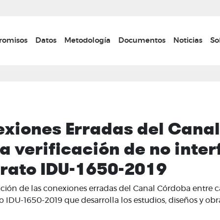
Pasar
al
contenido
n navigation
omisos
Datos
Metodología
Documentos
Noticias
So
principal
nexiones Erradas del Cana
la verificación de no inter
trato IDU-1650-2019
ación de las conexiones erradas del Canal Córdoba entre call
rato IDU-1650-2019 que desarrolla los estudios, diseños y 