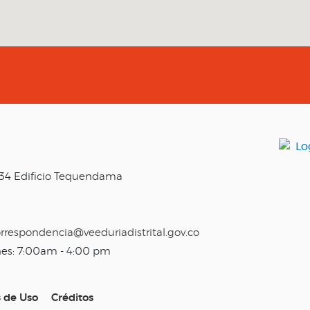
o 34 Edificio Tequendama
rrespondencia@veeduriadistrital.gov.co
nes: 7:00am - 4:00 pm
s de Uso
Créditos