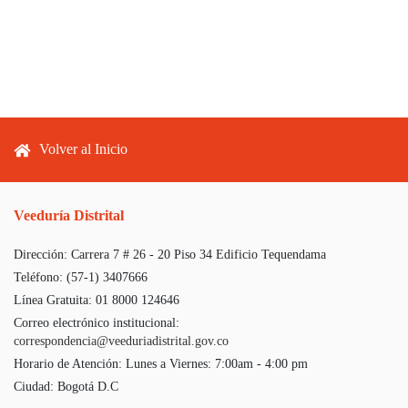
Footer menu
Volver al Inicio
Veeduría Distrital
Dirección:
Carrera 7 # 26 - 20 Piso 34 Edificio Tequendama
Teléfono:
(57-1) 3407666
Línea Gratuita:
01 8000 124646
Correo electrónico institucional:
correspondencia@veeduriadistrital.gov.co
Horario de Atención:
Lunes a Viernes: 7:00am - 4:00 pm
Ciudad:
Bogotá D.C