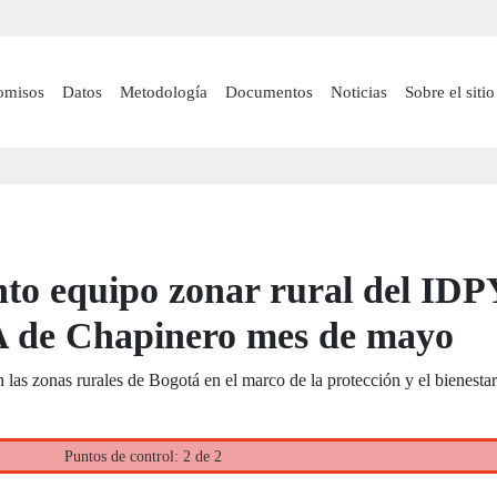
Pasar
al
contenido
 navigation
omisos
Datos
Metodología
Documentos
Noticias
Sobre el sitio
principal
to equipo zonar rural del ID
 de Chapinero mes de mayo
 las zonas rurales de Bogotá en el marco de la protección y el bienesta
Puntos de control: 2 de 2