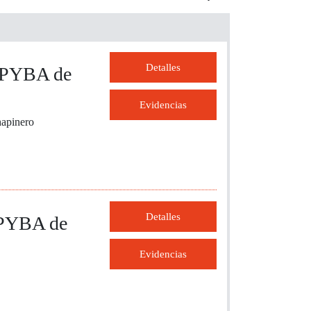
Detalles
CLPYBA de
Evidencias
hapinero
Detalles
LPYBA de
Evidencias