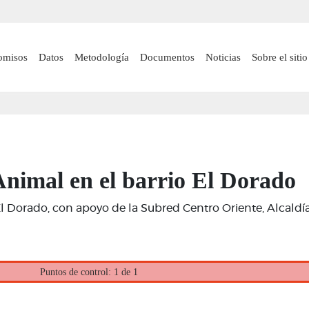
Pasar
al
contenido
 navigation
omisos
Datos
Metodología
Documentos
Noticias
Sobre el sitio
principal
Animal en el barrio El Dorado
l Dorado, con apoyo de la Subred Centro Oriente, Alcaldía 
Puntos de control: 1 de 1