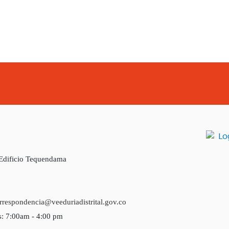
 Edificio Tequendama
rrespondencia@veeduriadistrital.gov.co
s: 7:00am - 4:00 pm