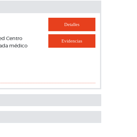
Detalles
red Centro
Evidencias
igada médico