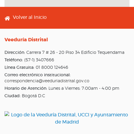
Footer menu
Volver al Inicio
Veeduría Distrital
Dirección:
Carrera 7 # 26 - 20 Piso 34 Edificio Tequendama
Teléfono:
(57-1) 3407666
Línea Gratuita:
01 8000 124646
Correo electrónico institucional:
correspondencia@veeduriadistrital.gov.co
Horario de Atención:
Lunes a Viernes: 7:00am - 4:00 pm
Ciudad:
Bogotá D.C