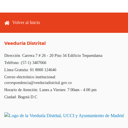
Footer menu
Volver al Inicio
Veeduría Distrital
Dirección:
Carrera 7 # 26 - 20 Piso 34 Edificio Tequendama
Teléfono:
(57-1) 3407666
Línea Gratuita:
01 8000 124646
Correo electrónico institucional:
correspondencia@veeduriadistrital.gov.co
Horario de Atención:
Lunes a Viernes: 7:00am - 4:00 pm
Ciudad:
Bogotá D.C