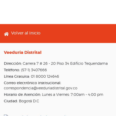
Footer menu
Volver al Inicio
Veeduría Distrital
Dirección:
Carrera 7 # 26 - 20 Piso 34 Edificio Tequendama
Teléfono:
(57-1) 3407666
Línea Gratuita:
01 8000 124646
Correo electrónico institucional:
correspondencia@veeduriadistrital.gov.co
Horario de Atención:
Lunes a Viernes: 7:00am - 4:00 pm
Ciudad:
Bogotá D.C