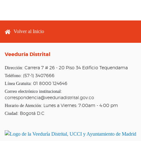
Footer menu
Volver al Inicio
Veeduría Distrital
Dirección:
Carrera 7 # 26 - 20 Piso 34 Edificio Tequendama
Teléfono:
(57-1) 3407666
Línea Gratuita:
01 8000 124646
Correo electrónico institucional:
correspondencia@veeduriadistrital.gov.co
Horario de Atención:
Lunes a Viernes: 7:00am - 4:00 pm
Ciudad:
Bogotá D.C