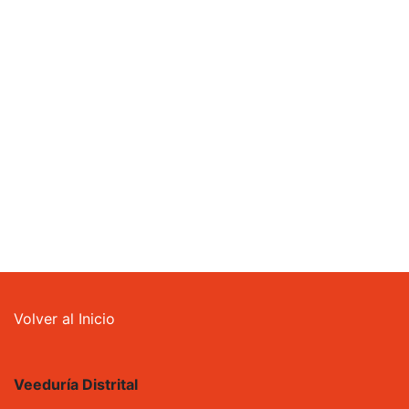
Footer menu
Volver al Inicio
Veeduría Distrital