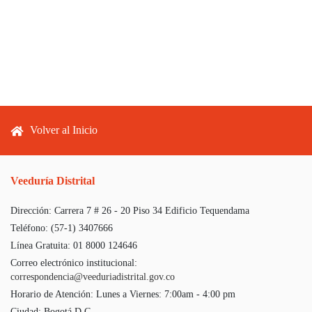
Footer menu
Volver al Inicio
Veeduría Distrital
Dirección:
Carrera 7 # 26 - 20 Piso 34 Edificio Tequendama
Teléfono:
(57-1) 3407666
Línea Gratuita:
01 8000 124646
Correo electrónico institucional:
correspondencia@veeduriadistrital.gov.co
Horario de Atención:
Lunes a Viernes: 7:00am - 4:00 pm
Ciudad:
Bogotá D.C