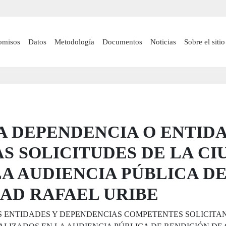
Pasar
al
contenido
 navigation
omisos
Datos
Metodología
Documentos
Noticias
Sobre el sitio
principal
A DEPENDENCIA O ENTID
AS SOLICITUDES DE LA C
A AUDIENCIA PÚBLICA DE
AD RAFAEL URIBE
S ENTIDADES Y DEPENDENCIAS COMPETENTES SOLICITAN