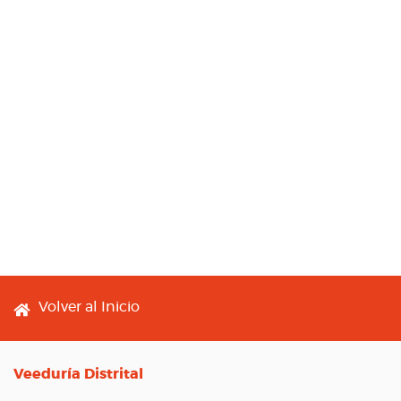
Footer menu
Volver al Inicio
Veeduría Distrital