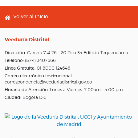
Footer menu
Volver al Inicio
Veeduría Distrital
Dirección:
Carrera 7 # 26 - 20 Piso 34 Edificio Tequendama
Teléfono:
(57-1) 3407666
Línea Gratuita:
01 8000 124646
Correo electrónico institucional:
correspondencia@veeduriadistrital.gov.co
Horario de Atención:
Lunes a Viernes: 7:00am - 4:00 pm
Ciudad:
Bogotá D.C