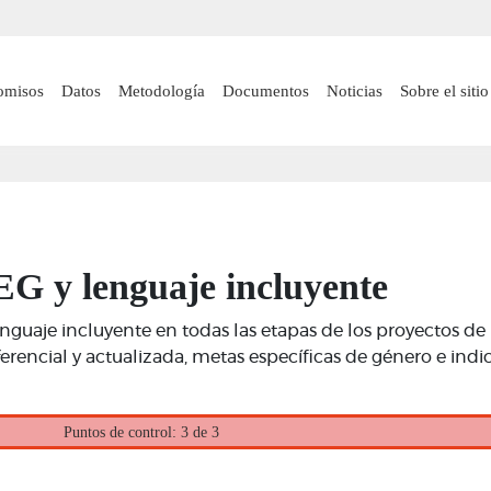
Pasar
al
contenido
 navigation
omisos
Datos
Metodología
Documentos
Noticias
Sobre el sitio
principal
G y lenguaje incluyente
guaje incluyente en todas las etapas de los proyectos de i
encial y actualizada, metas específicas de género e indica
Puntos de control: 3 de 3