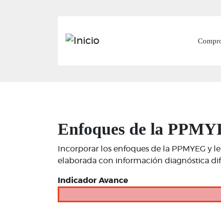
Main
Compr
Enfoques de la PPMYE
Incorporar los enfoques de la PPMYEG y len
elaborada con información diagnóstica difer
Indicador Avance