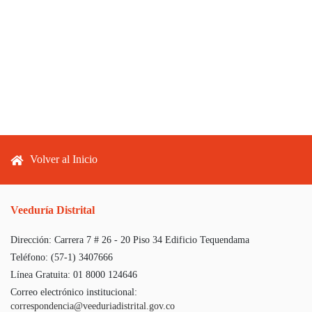
Footer menu
Volver al Inicio
Veeduría Distrital
Dirección:
Carrera 7 # 26 - 20 Piso 34 Edificio Tequendama
Teléfono:
(57-1) 3407666
Línea Gratuita:
01 8000 124646
Correo electrónico institucional:
correspondencia@veeduriadistrital.gov.co