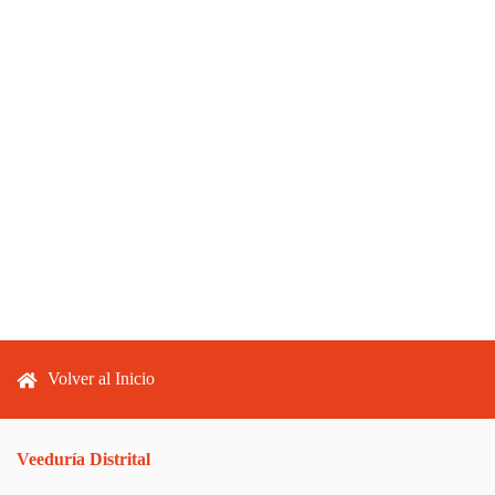
Footer menu
Volver al Inicio
Veeduría Distrital