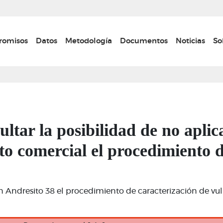
Pasar
al
contenido
n navigation
omisos
Datos
Metodología
Documentos
Noticias
So
principal
ultar la posibilidad de no aplic
to comercial el procedimiento d
n Andresito 38 el procedimiento de caracterización de vul