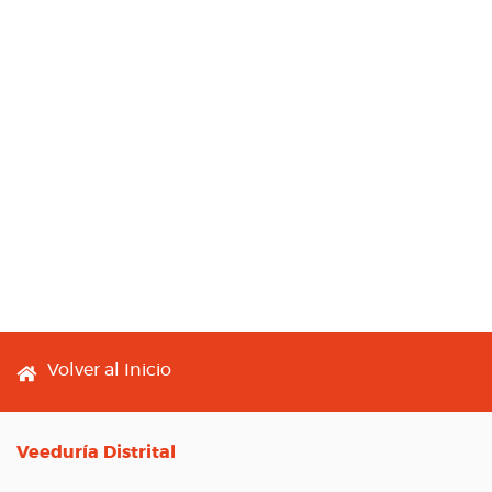
Footer menu
Volver al Inicio
Veeduría Distrital