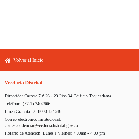
Footer menu
Volver al Inicio
Veeduría Distrital
Dirección:
Carrera 7 # 26 - 20 Piso 34 Edificio Tequendama
Teléfono:
(57-1) 3407666
Línea Gratuita:
01 8000 124646
Correo electrónico institucional:
correspondencia@veeduriadistrital.gov.co
Horario de Atención:
Lunes a Viernes: 7:00am - 4:00 pm