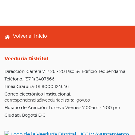
Footer menu
Volver al Inicio
Veeduría Distrital
Dirección:
Carrera 7 # 26 - 20 Piso 34 Edificio Tequendama
Teléfono:
(57-1) 3407666
Línea Gratuita:
01 8000 124646
Correo electrónico institucional:
correspondencia@veeduriadistrital.gov.co
Horario de Atención:
Lunes a Viernes: 7:00am - 4:00 pm
Ciudad:
Bogotá D.C