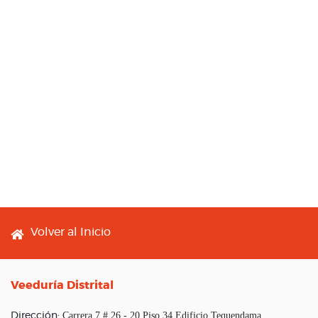
Footer menu
Volver al Inicio
Veeduría Distrital
Carrera 7 # 26 - 20 Piso 34 Edificio Tequendama
Dirección: