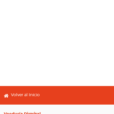
Footer menu
Volver al Inicio
Veeduría Distrital