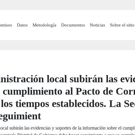
Pasar
al
contenido
 navigation
omisos
Datos
Metodología
Documentos
Noticias
Sobre el sitio
principal
istración local subirán las evi
l cumplimiento al Pacto de Cor
los tiempos establecidos. La Sec
eguimient
cal subirán las evidencias y soportes de la información sobre el cumpl