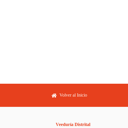
Footer menu
Volver al Inicio
Veeduría Distrital