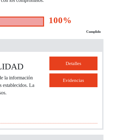
a con los compromisos.​
100%
Cumplido
Detalles
LIDAD
de la información
Evidencias
s establecidos. La
os.​