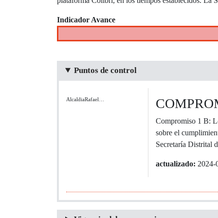
plataforma Colibrí, en los tiempos establecidos. La 
Indicador Avance
Puntos de control
COMPROM
AlcaldiaRafael…
Compromiso 1 B: Los
sobre el cumplimient
Secretaría Distrita
actualizado:
2024-