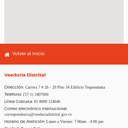
Footer menu
Volver al Inicio
Veeduría Distrital
Carrera 7 # 26 - 20 Piso 34 Edificio Tequendama
Dirección:
(57-1) 3407666
Teléfono:
01 8000 124646
Línea Gratuita:
Correo electrónico institucional:
correspondencia@veeduriadistrital.gov.co
Lunes a Viernes: 7:00am - 4:00 pm
Horario de Atención: