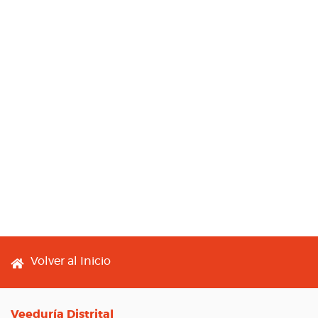
Footer menu
Volver al Inicio
Veeduría Distrital