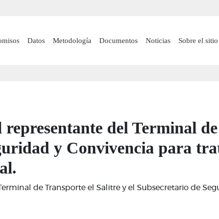
Pasar
al
contenido
 navigation
omisos
Datos
Metodología
Documentos
Noticias
Sobre el sitio
principal
 representante del Terminal de 
guridad y Convivencia para tra
al.
Terminal de Transporte el Salitre y el Subsecretario de Se