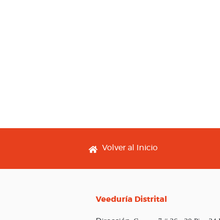
Footer menu
Volver al Inicio
Veeduría Distrital