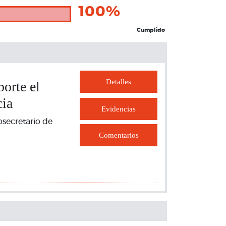
100%
Cumplido
Detalles
orte el
cia
Evidencias
bsecretario de
Comentarios