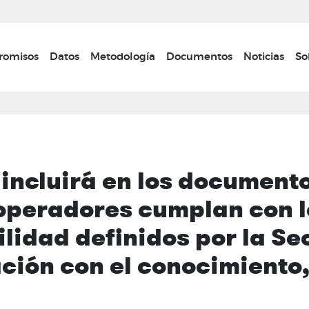
Pasar
al
contenido
n navigation
omisos
Datos
Metodología
Documentos
Noticias
So
principal
 incluirá en los document
operadores cumplan con lo
ilidad definidos por la Sec
ación con el conocimiento,