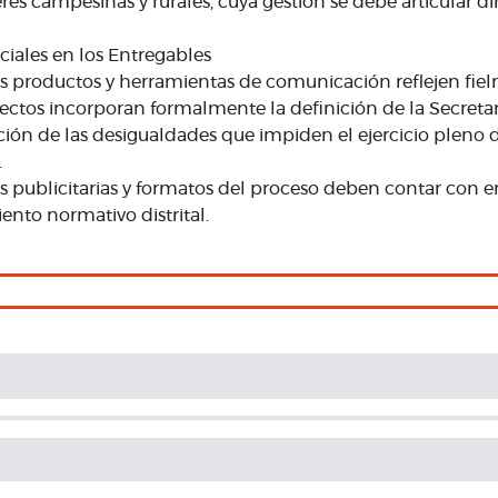
res campesinas y rurales, cuya gestión se debe articular di
ciales en los Entregables
s productos y herramientas de comunicación reflejen fielm
ectos incorporan formalmente la definición de la Secretarí
ón de las desigualdades que impiden el ejercicio pleno d
.
s publicitarias y formatos del proceso deben contar con 
nto normativo distrital.