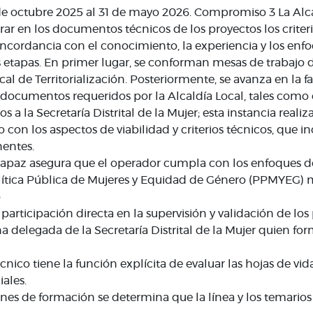
 de octubre 2025 al 31 de mayo 2026. Compromiso 3 La Alc
r en los documentos técnicos de los proyectos los criterio
n concordancia con el conocimiento, la experiencia y los en
ias etapas. En primer lugar, se conforman mesas de trabajo
cal de Territorialización. Posteriormente, se avanza en la
documentos requeridos por la Alcaldía Local, tales como el
a la Secretaría Distrital de la Mujer; esta instancia realiz
con los aspectos de viabilidad y criterios técnicos, que in
nentes.
apaz asegura que el operador cumpla con los enfoques de 
a Política Pública de Mujeres y Equidad de Género (PPMYEG
o
a participación directa en la supervisión y validación de los
na delegada de la Secretaría Distrital de la Mujer quien fo
écnico tiene la función explícita de evaluar las hojas de v
iales.
nes de formación se determina que la línea y los temarios