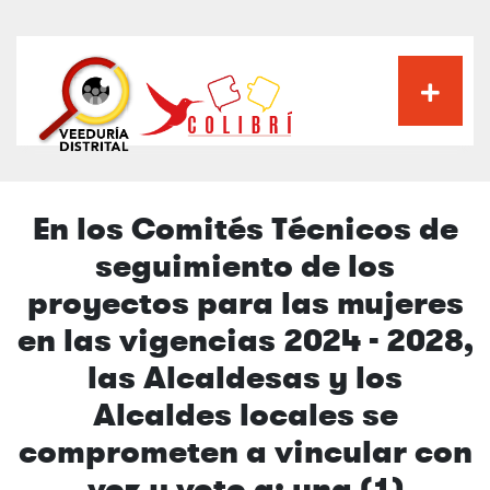
Pasar
al
contenido
principal
En los Comités Técnicos de
seguimiento de los
proyectos para las mujeres
en las vigencias 2024 - 2028,
las Alcaldesas y los
Alcaldes locales se
comprometen a vincular con
voz y voto a: una (1)