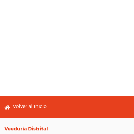
Footer menu
Volver al Inicio
Veeduría Distrital