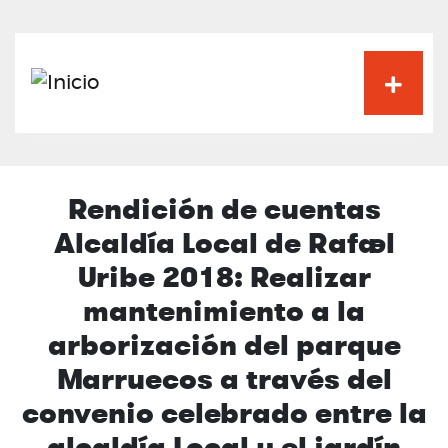
Pasar
al
contenido
principal
Rendición de cuentas
Alcaldía Local de Rafael
Uribe 2018: Realizar
mantenimiento a la
arborización del parque
Marruecos a través del
convenio celebrado entre la
alcaldía Local y el jardín