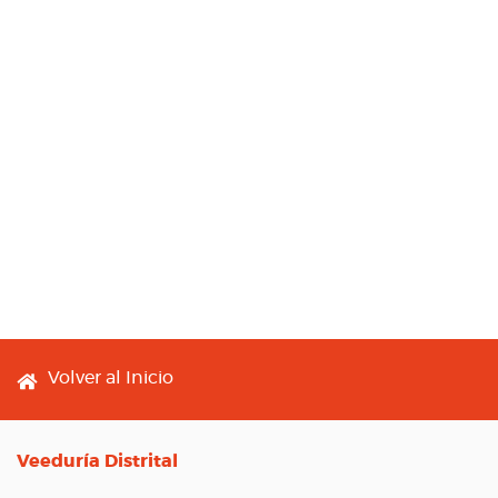
Footer menu
Volver al Inicio
Veeduría Distrital