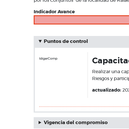
por los Conjuntos" de la localidad de Rafae
Indicador Avance
Puntos de control
IdigerComp
Capacita
Realizar una cap
Riesgos y partic
actualizado:
20
Vigencia del compromiso