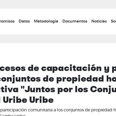
Pasar
al
contenido
n navigation
omisos
Datos
Metodología
Documentos
Noticias
So
principal
ocesos de capacitación y 
conjuntos de propiedad ho
ativa "Juntos por los Conj
 Uribe Uribe
participación comunitaria a los conjuntos de propiedad hor