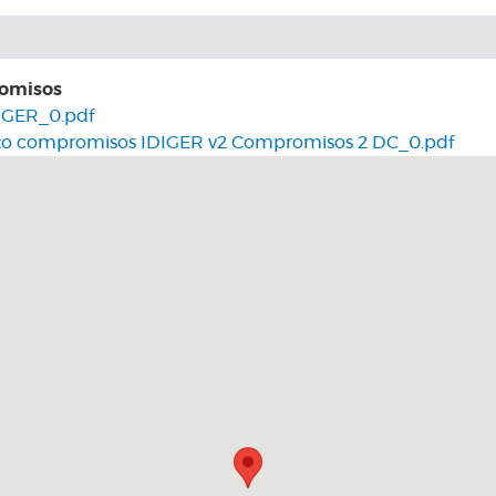
romisos
DIGER_0.pdf
ento compromisos IDIGER v2 Compromisos 2 DC_0.pdf