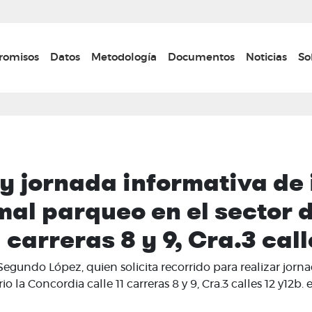
Pasar
al
contenido
n navigation
omisos
Datos
Metodología
Documentos
Noticias
So
principal
 y jornada informativa de 
al parqueo en el sector d
carreras 8 y 9, Cra.3 cal
undo López, quien solicita recorrido para realizar jorna
o la Concordia calle 11 carreras 8 y 9, Cra.3 calles 12 y12b